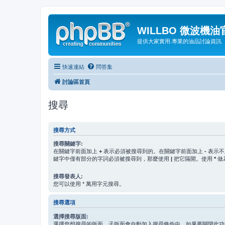
WILLBO 微波機
提供大家實用.專業的油品討論資訊
快速連結
問答集
討論區首頁
搜尋
搜尋方式
搜尋關鍵字:
在關鍵字前面加上
+
表示必須被搜尋到的。在關鍵字前面加上
-
表示不
鍵字中僅有部分的字詞必須被搜尋到，那麼使用
|
把它隔開。使用
*
做
搜尋發表人:
您可以使用 * 萬用字元搜尋。
搜尋選項
選擇搜尋版面:
選擇您想搜尋的版面。子版面會自動加入搜尋條件中，如果要關閉此功