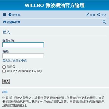
WILLBO 微波機油官方論壇
問答集
註冊
登入
搜
討論區首頁
尋
登入
會員名稱:
密碼:
我忘記了自己的密碼
記得我
此次登入請隱藏我的上線狀態
註冊
您必須註冊後才能登入。註冊僅需要很短的時間，但是會給您更多的權限。在註
冊前請確認您已經明白我們的使用條款和隱私政策。當瀏覽討論區時請確認您已
經閱讀過版面規則。