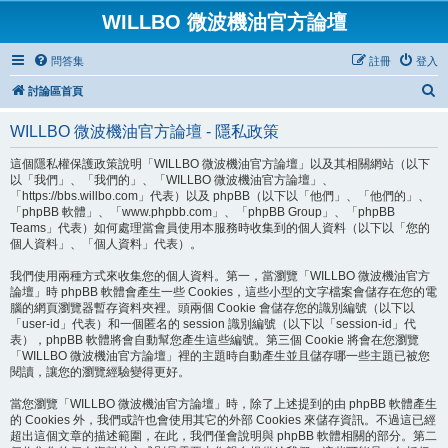
WILLBO 微波機油官方論壇
問答集
註冊
登入
搜
討論區首頁
尋
WILLBO 微波機油官方論壇 - 隱私政策
這個隱私權保護政策說明「WILLBO 微波機油官方論壇」以及其相關網站（以下
以「我們」、「我們的」、「WILLBO 微波機油官方論壇」、
「https://bbs.willbo.com」代表）以及 phpBB（以下以「他們」、「他們的」、
「phpBB 軟體」、「www.phpbb.com」、「phpBB Group」、「phpBB
Teams」代表）如何處理當會員使用本服務時收集到的個人資料（以下以「您的
個人資料」、「個人資料」代表）。
我們使用兩種方式來收集您的個人資料。第一，當瀏覽「WILLBO 微波機油官方
論壇」時 phpBB 軟體會產生一些 Cookies，這些小型的文字檔案會儲存在您的電
腦的網頁瀏覽器暫存資料夾裡。頭兩個 Cookie 會儲存您的識別編號（以下以
「user-id」代表）和一個匿名的 session 識別編號（以下以「session-id」代
表），phpBB 軟體將會自動幫您產生這些編號。第三個 Cookie 將會在您瀏覽
「WILLBO 微波機油官方論壇」裡的主題時自動產生並且儲存哪一些主題已被您
閱讀，讓您的瀏覽經驗變得更好。
當您瀏覽「WILLBO 微波機油官方論壇」時，除了上述提到的由 phpBB 軟體產生
的 Cookies 外，我們或許也會使用其它的外部 Cookies 來儲存資訊。不過這已經
超出這個文章的描述範圍，在此，我們僅會說明與 phpBB 軟體相關的部分。第二