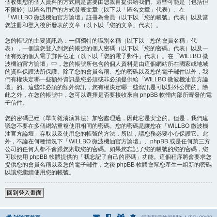
個收集您的個人資料的方式則是需要由您親自提供給我們。這些可能是（包括但
不限於）以匿名用戶的方式發表文章（以下以「匿名文章」代表）、在
「WILLBO 微波機油官方論壇」註冊為會員（以下以「您的帳號」代表）以及當
您註冊和登入後所發表的文章（以下以「您的文章」代表）。
您的帳號的主要資訊為：一個獨特的識別名稱（以下以「您的會員名稱」代
表），一個讓您登入到您的帳號的個人密碼（以下以「您的密碼」代表）以及一
個有效的個人電子郵件位址（以下以「您的電子郵件」代表）。在「WILLBO 微
波機油官方論壇」中，您的帳號所包含的個人資料是由這個網站所在國家或地域
的資料保護法所保護。除了您的會員名稱、您的密碼以及您的電子郵件以外，我
們有權決定哪一些額外資訊是您必須或非必須提供給「WILLBO 微波機油官方論
壇」的。這些非必須的額外資訊，您有權決定哪一些資訊是可以對外公開的。除
此之外，在您的帳號中，您可以選擇是否要接收來自 phpBB 軟體內部所寄發的電
子信件。
您的密碼已經（單向雜湊演算法）加密處理過，因此它是安全的。但是，我們建
議您不要在多個網站重複使用相同的密碼。您的密碼是讓您在「WILLBO 微波機
油官方論壇」存取以及使用您的帳號的方法，所以，請您務必要小心保護它。此
外，不論在何種情況下「WILLBO 微波機油官方論壇」、phpBB 或是任何第三方
公司的任何人都不會跟您索取您的密碼。如果您忘記了您的帳號的您的密碼，您
可以使用 phpBB 軟體提供的「我忘記了自己的密碼」功能。這個程序將會要求您
提供您的會員名稱以及您的電子郵件，之後 phpBB 軟體會幫您產生一組新的密碼
以讓您繼續使用您的帳號。
回到登入畫面