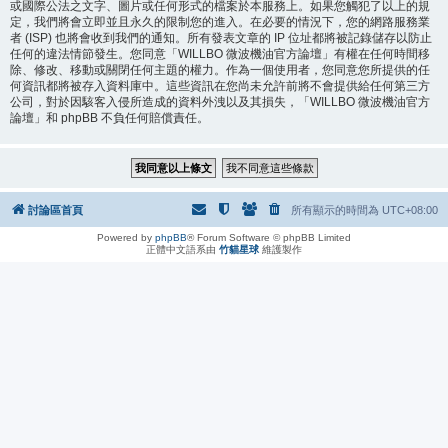
或國際公法之文字、圖片或任何形式的檔案於本服務上。如果您觸犯了以上的規
定，我們將會立即並且永久的限制您的進入。在必要的情況下，您的網路服務業
者 (ISP) 也將會收到我們的通知。所有發表文章的 IP 位址都將被記錄儲存以防止
任何的違法情節發生。您同意「WILLBO 微波機油官方論壇」有權在任何時間移
除、修改、移動或關閉任何主題的權力。作為一個使用者，您同意您所提供的任
何資訊都將被存入資料庫中。這些資訊在您尚未允許前將不會提供給任何第三方
公司，對於因駭客入侵所造成的資料外洩以及其損失，「WILLBO 微波機油官方
論壇」和 phpBB 不負任何賠償責任。
討論區首頁
所有顯示的時間為
UTC+08:00
Powered by
phpBB
® Forum Software © phpBB Limited
正體中文語系由
竹貓星球
維護製作