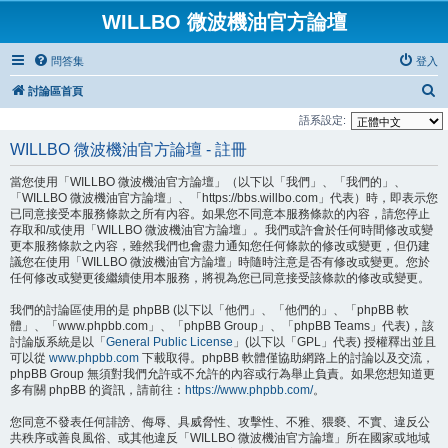
WILLBO 微波機油官方論壇
問答集
登入
搜
討論區首頁
尋
語系設定:
WILLBO 微波機油官方論壇 - 註冊
當您使用「WILLBO 微波機油官方論壇」（以下以「我們」、「我們的」、
「WILLBO 微波機油官方論壇」、「https://bbs.willbo.com」代表）時，即表示您
已同意接受本服務條款之所有內容。如果您不同意本服務條款的內容，請您停止
存取和/或使用「WILLBO 微波機油官方論壇」。我們或許會於任何時間修改或變
更本服務條款之內容，雖然我們也會盡力通知您任何條款的修改或變更，但仍建
議您在使用「WILLBO 微波機油官方論壇」時隨時注意是否有修改或變更。您於
任何修改或變更後繼續使用本服務，將視為您已同意接受該條款的修改或變更。
我們的討論區使用的是 phpBB (以下以「他們」、「他們的」、「phpBB 軟
體」、「www.phpbb.com」、「phpBB Group」、「phpBB Teams」代表)，該
討論版系統是以「
General Public License
」(以下以「GPL」代表) 授權釋出並且
可以從
www.phpbb.com
下載取得。phpBB 軟體僅協助網路上的討論以及交流，
phpBB Group 無須對我們允許或不允許的內容或行為舉止負責。如果您想知道更
多有關 phpBB 的資訊，請前往：
https://www.phpbb.com/
。
您同意不發表任何誹謗、侮辱、具威脅性、攻擊性、不雅、猥褻、不實、違反公
共秩序或善良風俗、或其他違反「WILLBO 微波機油官方論壇」所在國家或地域