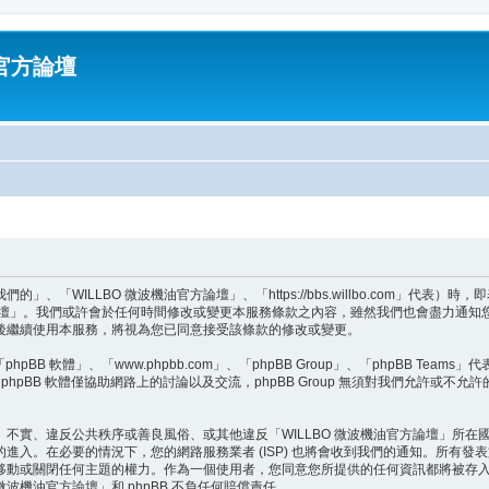
油官方論壇
」、「WILLBO 微波機油官方論壇」、「https://bbs.willbo.com」
方論壇」。我們或許會於任何時間修改或變更本服務條款之內容，雖然我們也會盡力通知您
後繼續使用本服務，將視為您已同意接受該條款的修改或變更。
BB 軟體」、「www.phpbb.com」、「phpBB Group」、「phpBB Teams
hpBB 軟體僅協助網路上的討論以及交流，phpBB Group 無須對我們允許或不允
不實、違反公共秩序或善良風俗、或其他違反「WILLBO 微波機油官方論壇」所
入。在必要的情況下，您的網路服務業者 (ISP) 也將會收到我們的通知。所有發表
改、移動或關閉任何主題的權力。作為一個使用者，您同意您所提供的任何資訊都將被
波機油官方論壇」和 phpBB 不負任何賠償責任。