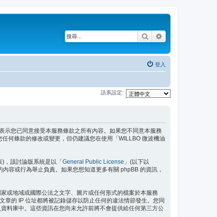
搜尋
進階搜尋
登入
語系設定:
代表）時，即表示您已同意接受本服務條款之所有內容。如果您不同意本服務
任何條款的修改或變更，但仍建議您在使用「WILLBO 微波機油
」代表)，該討論版系統是以「
General Public License
」(以下以
許的內容或行為舉止負責。如果您想知道更多有關 phpBB 的資訊，
在國家或地域或國際公法之文字、圖片或任何形式的檔案於本服務
文章的 IP 位址都將被記錄儲存以防止任何的違法情節發生。您同
存入資料庫中。這些資訊在您尚未允許前將不會提供給任何第三方公