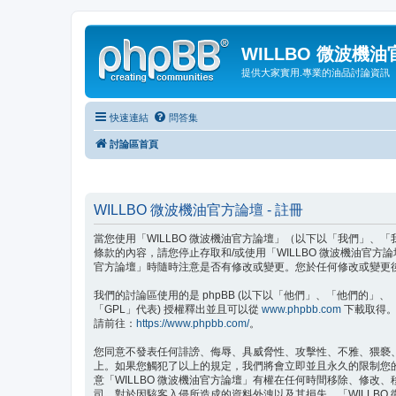
WILLBO 微波機
提供大家實用.專業的油品討論資訊
快速連結
問答集
討論區首頁
WILLBO 微波機油官方論壇 - 註冊
當您使用「WILLBO 微波機油官方論壇」（以下以「我們」、「我們的
條款的內容，請您停止存取和/或使用「WILLBO 微波機油官
官方論壇」時隨時注意是否有修改或變更。您於任何修改或變更
我們的討論區使用的是 phpBB (以下以「他們」、「他們的」、「php
「GPL」代表) 授權釋出並且可以從
www.phpbb.com
下載取得。p
請前往：
https://www.phpbb.com/
。
您同意不發表任何誹謗、侮辱、具威脅性、攻擊性、不雅、猥褻、
上。如果您觸犯了以上的規定，我們將會立即並且永久的限制您的進
意「WILLBO 微波機油官方論壇」有權在任何時間移除、修
司，對於因駭客入侵所造成的資料外洩以及其損失，「WILLBO 微