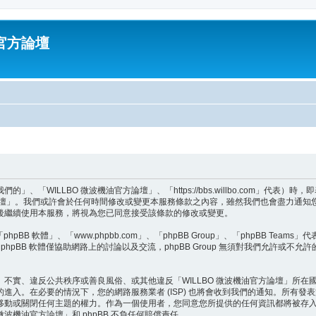
油官方論壇
」、「WILLBO 微波機油官方論壇」、「https://bbs.willbo.com」
方論壇」。我們或許會於任何時間修改或變更本服務條款之內容，雖然我們也會盡力通知您
後繼續使用本服務，將視為您已同意接受該條款的修改或變更。
BB 軟體」、「www.phpbb.com」、「phpBB Group」、「phpBB Teams
hpBB 軟體僅協助網路上的討論以及交流，phpBB Group 無須對我們允許或不允
不實、違反公共秩序或善良風俗、或其他違反「WILLBO 微波機油官方論壇」所
入。在必要的情況下，您的網路服務業者 (ISP) 也將會收到我們的通知。所有發表
改、移動或關閉任何主題的權力。作為一個使用者，您同意您所提供的任何資訊都將被
波機油官方論壇」和 phpBB 不負任何賠償責任。