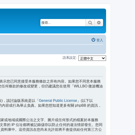
搜尋
進階搜尋
登入
語系設定:
代表）時，即表示您已同意接受本服務條款之所有內容。如果您不同意本服務
任何條款的修改或變更，但仍建議您在使用「WILLBO 微波機油
」代表)，該討論版系統是以「
General Public License
」(以下以
許的內容或行為舉止負責。如果您想知道更多有關 phpBB 的資訊，
在國家或地域或國際公法之文字、圖片或任何形式的檔案於本服務
文章的 IP 位址都將被記錄儲存以防止任何的違法情節發生。您同
存入資料庫中。這些資訊在您尚未允許前將不會提供給任何第三方公