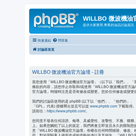
WILLBO 微波機
提供大家實用.專業的油品討論資訊
快速連結
問答集
討論區首頁
WILLBO 微波機油官方論壇 - 註冊
當您使用「WILLBO 微波機油官方論壇」（以下以「我們」、「我們的
條款的內容，請您停止存取和/或使用「WILLBO 微波機油官
官方論壇」時隨時注意是否有修改或變更。您於任何修改或變更
我們的討論區使用的是 phpBB (以下以「他們」、「他們的」、「php
「GPL」代表) 授權釋出並且可以從
www.phpbb.com
下載取得。p
請前往：
https://www.phpbb.com/
。
您同意不發表任何誹謗、侮辱、具威脅性、攻擊性、不雅、猥褻、
上。如果您觸犯了以上的規定，我們將會立即並且永久的限制您的進
意「WILLBO 微波機油官方論壇」有權在任何時間移除、修
司，對於因駭客入侵所造成的資料外洩以及其損失，「WILLBO 微