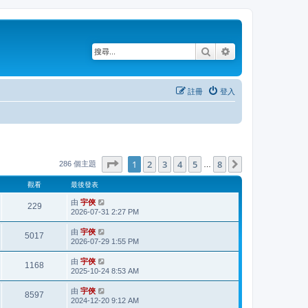
搜尋
進階搜尋
註冊
登入
第
1
頁 (共
8
頁)
1
2
3
4
5
8
下一頁
286 個主題
…
觀看
最後發表
由
宇俠
229
2026-07-31 2:27 PM
由
宇俠
5017
2026-07-29 1:55 PM
由
宇俠
1168
2025-10-24 8:53 AM
由
宇俠
8597
2024-12-20 9:12 AM