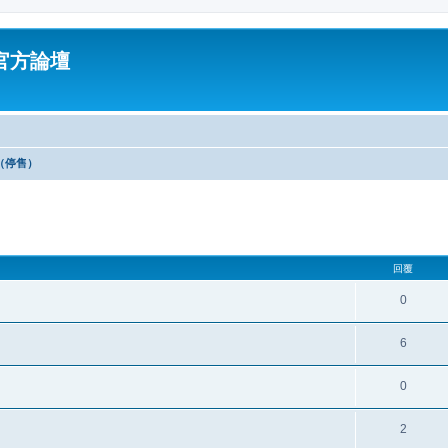
油官方論壇
區（停售）
回覆
0
6
0
2