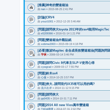
[推薦]神奇的變速箱油
由
nan
» 2015-08-25 2:41 PM
[討論]CRV4
由
youzi1001
» 2012-12-20 3:46 AM
[問題]請問俠大toyota 2013年的rav4能用MagicTec
由
e5209366
» 2016-01-14 1:21 PM
[問題]變速箱油外觀貼紙
由
xobmw2003
» 2015-09-19 4:18 PM
[必看]微波Magitec 全合成長效變速箱油(問題詢問區
由
宇俠
» 2006-03-14 3:46 PM
[問題]請問Civic 8代車主SLP-V使用心得
由
cywgrad
» 2009-03-17 7:55 PM
[問題]鈴木sx4
由
心傲
» 2014-10-25 3:57 PM
[問題]俠大..請問現代IX35有可以用的嗎?
由
流川左岸
» 2014-11-12 9:15 PM
[問題]請問俠大
由
pp0435
» 2014-10-31 7:11 PM
[問題]2014 All new Vios萬年變速箱
由
TIIDA噗噗
» 2014-07-31 2:02 PM