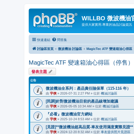
WILLBO 微波機
提供大家實用.專業的油品討論資訊
快速連結
問答集
討論區首頁
微波機油 討論區
MagicTec ATF 變速箱油心得
MagicTec ATF 變速箱油心得區（停售）
發表主題
公告
微波機油全系列：產品責任險保單（115-116 年）
由
宇俠
» 2026-07-31 2:27 PM » 位於
機油討論區
[民調]針對微波機油目前的產品線增加建議
由
宇俠
» 2026-05-05 10:34 AM » 位於
機油討論區
『必看』微波機油官方網站
由
宇俠
» 2025-10-24 8:53 AM » 位於
機油討論區
[見證]**微波機油超高品質-車友使用滿意實際見證**
由
宇俠
» 2024-12-20 8:32 AM » 位於
車友提供照片見證區