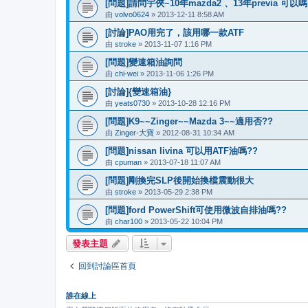
[問題]請問宇俠~10年mazda2 、13年previa 可以嗎
由
volvo0624
» 2013-12-11 8:58 AM
[討論]PAO用完了，該用哪一款ATF
由
stroke
» 2013-11-07 1:16 PM
[問題]變速箱油詢問
由
chi-wei
» 2013-11-06 1:26 PM
[討論]{變速箱油}
由
yeats0730
» 2013-10-28 12:16 PM
[問題]K9~~Zinger~~Mazda 3~~適用否??
由
Zinger-大寶
» 2012-08-31 10:34 AM
[問題]nissan livina 可以用ATF油嗎??
由
cpuman
» 2013-07-18 11:07 AM
[問題]剛換完SLP後開始換檔震動很大
由
stroke
» 2013-05-29 2:38 PM
[問題]ford PowerShift可使用微波自排油嗎??
由
char100
» 2013-05-22 10:04 PM
發表主題
回到討論區首頁
誰在線上