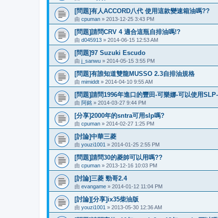
[問題]有人ACCORD八代 使用這款變速箱油嗎??
由
cpuman
» 2013-12-25 3:43 PM
[問題]請問CRV 4 適合這瓶自排油嗎!?
由
d045913
» 2014-06-15 12:53 AM
[問題]97 Suzuki Escudo
由
j_sanwu
» 2014-05-15 3:55 PM
[問題]有誰知道雙龍MUSSO 2.3自排油規格
由
mimiddt
» 2014-04-10 9:55 AM
[問題]請問1996年進口的豐田-可樂娜-可以使用SLP
由
阿銘
» 2014-03-27 9:44 PM
[分享]2000年的sntra可用slp嗎?
由
cpuman
» 2014-02-27 1:25 PM
[討論]中華三菱
由
youzi1001
» 2014-01-25 2:55 PM
[問題]請問30的菱帥可以用嗎??
由
cpuman
» 2013-12-16 10:03 PM
[討論]三菱 勁哥2.4
由
evangame
» 2014-01-12 11:04 PM
[討論][分享]ix35柴油版
由
youzi1001
» 2013-05-30 12:36 AM