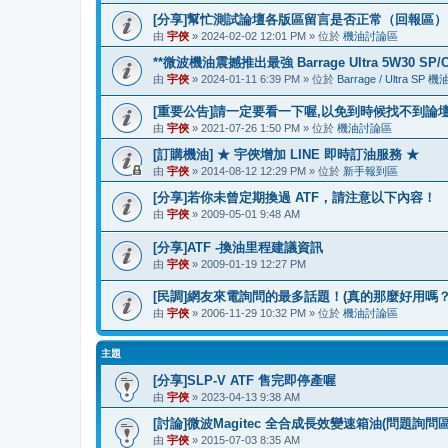
[分享]幫忙測試論壇各版區留言是否正常（回報區）
由
宇俠
» 2024-02-02 12:01 PM » 位於
機油討論區
**微波機油震撼推出最強 Barrage Ultra 5W30 SP/C2
由
宇俠
» 2024-01-11 6:39 PM » 位於
Barrage / Ultra SP
[重要公告]請一定要看一下喔,以免到時候找不到論
由
宇俠
» 2021-07-26 1:50 PM » 位於
機油討論區
[訂購機油] ★ 宇俠增加 LINE 即時訂油服務 ★
由
宇俠
» 2014-08-12 12:29 PM » 位於
新手報到區
[分享]若你未曾定期換過 ATF，請注意以下內容！
由
宇俠
» 2009-05-01 9:48 AM
[分享]ATF -換油里程建議資訊
由
宇俠
» 2009-01-19 12:27 PM
[民調]網友來電詢問的最多話題！(真的那麼好用嗎？
由
宇俠
» 2006-11-29 10:32 PM » 位於
機油討論區
主題
[分享]SLP-V ATF 售完即停產喔
由
宇俠
» 2023-04-13 9:38 AM
[討論]微波Magitec 全合成長效變速箱油(問題詢
由
宇俠
» 2015-07-03 8:35 AM