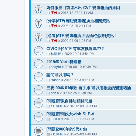
為何微波目前還不出 CVT 變速箱油的原因
由
宇俠
» 2018-12-27 11:11 AM
[分享]ATF(自動變速箱)換油相關資訊
由
宇俠
» 2006-08-25 2:11 PM
[必看]ATF 變速箱油-油品顏色說明資訊！
由
宇俠
» 2009-04-09 1:28 PM
CIVIC 9代ATF 有車友換過嗎???
由
林瑞智
» 2020-10-21 8:54 PM
2015年 Yaris變速箱
由
andylin
» 2019-09-10 10:39 PM
請問可以用嗎？
由
Haseo
» 2018-07-03 9:16 PM
三菱 00年 01年款 自手排 可以用微波的變速箱油
由
nan
» 2017-02-25 10:38 PM
[問題]請教自排油相關問題
由
s118416
» 2016-12-09 6:03 PM
[問題]請問俠大wish SLP-V
由
ET001
» 2013-05-31 7:17 PM
[問題]2006年的9代altis
由
s118416
» 2015-05-03 4:40 PM