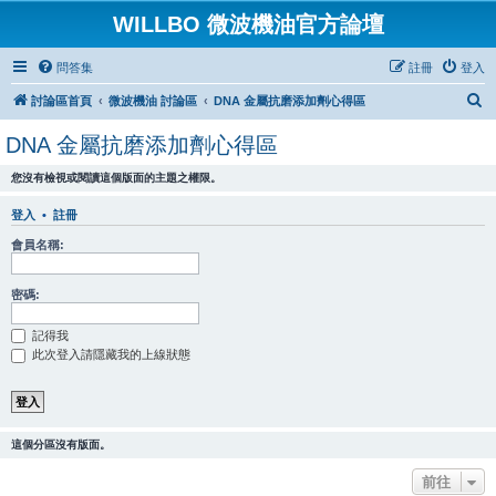
WILLBO 微波機油官方論壇
問答集
註冊
登入
搜
討論區首頁
微波機油 討論區
DNA 金屬抗磨添加劑心得區
尋
DNA 金屬抗磨添加劑心得區
您沒有檢視或閱讀這個版面的主題之權限。
登入
•
註冊
會員名稱:
密碼:
記得我
此次登入請隱藏我的上線狀態
這個分區沒有版面。
前往