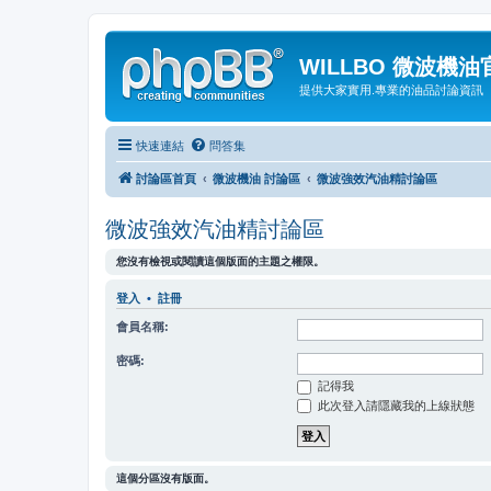
WILLBO 微波機
提供大家實用.專業的油品討論資訊
快速連結
問答集
討論區首頁
微波機油 討論區
微波強效汽油精討論區
微波強效汽油精討論區
您沒有檢視或閱讀這個版面的主題之權限。
登入
•
註冊
會員名稱:
密碼:
記得我
此次登入請隱藏我的上線狀態
這個分區沒有版面。