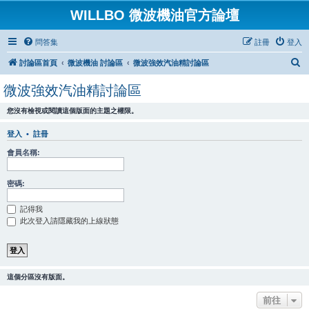
WILLBO 微波機油官方論壇
問答集
註冊
登入
搜
討論區首頁
微波機油 討論區
微波強效汽油精討論區
尋
微波強效汽油精討論區
您沒有檢視或閱讀這個版面的主題之權限。
登入
•
註冊
會員名稱:
密碼:
記得我
此次登入請隱藏我的上線狀態
這個分區沒有版面。
前往