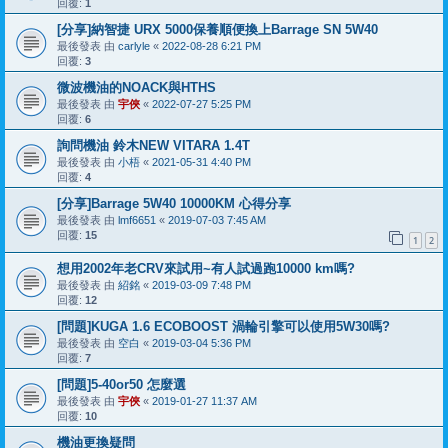
回覆:
1
[分享]納智捷 URX 5000保養順便換上Barrage SN 5W40
最後發表 由
carlyle
«
2022-08-28 6:21 PM
回覆:
3
微波機油的NOACK與HTHS
最後發表 由
宇俠
«
2022-07-27 5:25 PM
回覆:
6
詢問機油 鈴木NEW VITARA 1.4T
最後發表 由
小梧
«
2021-05-31 4:40 PM
回覆:
4
[分享]Barrage 5W40 10000KM 心得分享
最後發表 由
lmf6651
«
2019-07-03 7:45 AM
回覆:
15
1
2
想用2002年老CRV來試用~有人試過跑10000 km嗎?
最後發表 由
紹銘
«
2019-03-09 7:48 PM
回覆:
12
[問題]KUGA 1.6 ECOBOOST 渦輪引擎可以使用5W30嗎?
最後發表 由
空白
«
2019-03-04 5:36 PM
回覆:
7
[問題]5-40or50 怎麼選
最後發表 由
宇俠
«
2019-01-27 11:37 AM
回覆:
10
機油更換疑問