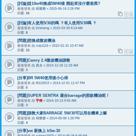
[討論]從10w40換成5W40後 開起來沒什麼差異?
最後發表 由
靖爺爺
«
2015-06-19 2:26 PM
回覆:
16
1
2
[討論]有人使用5/30的嗎 ？有人使用5/30嗎 ？
最後發表 由
Drisheng
«
2015-03-30 8:24 AM
回覆:
8
[問題]想換成微波機油
最後發表 由
rctp1119
«
2015-01-31 10:47 AM
回覆:
15
1
2
[問題]Camry 2.4微波機油請教
最後發表 由
真永
«
2014-12-26 11:33 AM
回覆:
3
[分享]BR 5W40使用後小心得
最後發表 由
f9110523
«
2014-12-01 12:47 PM
回覆:
5
[問題]SUPER SENTRA 適合barrage的那款機油呢！
最後發表 由
宇俠
«
2014-10-13 9:55 AM
回覆:
3
[問題]請教大家BARRAGE 5W/30可以用在機車上嘛
最後發表 由
靖爺爺
«
2014-09-08 1:28 PM
回覆:
4
[分享]vw 新換上 b5w-30
最後發表 由
xobmw2003
«
2014-08-28 9:49 AM