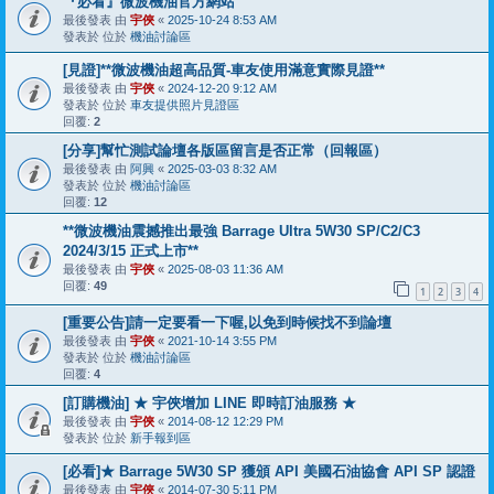
『必看』微波機油官方網站
最後發表 由
宇俠
«
2025-10-24 8:53 AM
發表於 位於
機油討論區
[見證]**微波機油超高品質-車友使用滿意實際見證**
最後發表 由
宇俠
«
2024-12-20 9:12 AM
發表於 位於
車友提供照片見證區
回覆:
2
[分享]幫忙測試論壇各版區留言是否正常（回報區）
最後發表 由
阿興
«
2025-03-03 8:32 AM
發表於 位於
機油討論區
回覆:
12
**微波機油震撼推出最強 Barrage Ultra 5W30 SP/C2/C3
2024/3/15 正式上市**
最後發表 由
宇俠
«
2025-08-03 11:36 AM
回覆:
49
1
2
3
4
[重要公告]請一定要看一下喔,以免到時候找不到論壇
最後發表 由
宇俠
«
2021-10-14 3:55 PM
發表於 位於
機油討論區
回覆:
4
[訂購機油] ★ 宇俠增加 LINE 即時訂油服務 ★
最後發表 由
宇俠
«
2014-08-12 12:29 PM
發表於 位於
新手報到區
[必看]★ Barrage 5W30 SP 獲頒 API 美國石油協會 API SP 認證
最後發表 由
宇俠
«
2014-07-30 5:11 PM