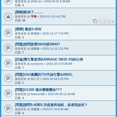
最後發表 由
j3441.tw
«
2016-03-01 8:38 AM
回覆:
4
[閒聊]軟掉了.........
最後發表 由
宇俠
«
2016-01-12 4:41 PM
回覆:
56
1
2
3
4
[閒聊] 微波5-40W
最後發表 由
林瑞智
«
2015-12-17 7:40 PM
回覆:
3
[問題]想問該買5W30或5W40?
最後發表 由
靖爺爺
«
2015-11-16 3:21 PM
回覆:
7
[討論]舊引擎使用BARRAGE 5W30 SN的心得
最後發表 由
symsyms
«
2015-10-27 8:38 AM
回覆:
7
[問題]VAG集團的TSI汽油引擎&#8943;
最後發表 由
秋八月
«
2015-10-04 5:25 PM
回覆:
2
[問題]GS300 適合哪種機油???
最後發表 由
howcom88
«
2015-09-08 12:16 AM
回覆:
4
[問題]請問5-40和5-30怠速和油耗，各表現如何？
最後發表 由
靖爺爺
«
2015-07-15 8:49 AM
回覆:
4