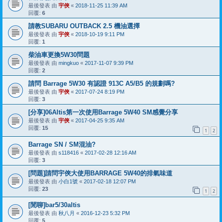
最後發表 由
宇俠
«
2018-11-25 11:39 AM
回覆:
6
請教SUBARU OUTBACK 2.5 機油選擇
最後發表 由
宇俠
«
2018-10-19 9:11 PM
回覆:
1
柴油車更換5W30問題
最後發表 由
mingkuo
«
2017-11-07 9:39 PM
回覆:
2
請問 Barrage 5W30 有認證 913C A5/B5 的規劃嗎?
最後發表 由
宇俠
«
2017-07-24 8:19 PM
回覆:
3
[分享]06Altis第一次使用Barrage 5W40 SM感覺分享
最後發表 由
宇俠
«
2017-04-25 9:35 AM
回覆:
15
1
2
Barrage SN / SM混油?
最後發表 由
s118416
«
2017-02-28 12:16 AM
回覆:
3
[問題]請問宇俠大使用BARRAGE 5W40的排氣味道
最後發表 由
小白1號
«
2017-02-18 12:07 PM
回覆:
23
1
2
[閒聊]bar5/30altis
最後發表 由
秋八月
«
2016-12-23 5:32 PM
回覆:
5