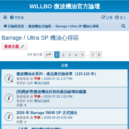
WILLBO 微波機油官方論壇
問答集
註冊
登入
搜
討論區首頁
微波機油 討論區
Barrage / Ultra SP 機油心得區
尋
Barrage / Ultra SP 機油心得區
發表主題
第
1
頁 (共
7
頁)
1
2
3
4
5
7
下一頁
248 個主題
…
公告
微波機油全系列：產品責任險保單（115-116 年）
最後發表 由
宇俠
«
2026-07-31 2:27 PM
發表於 位於
機油討論區
[民調]針對微波機油目前的產品線增加建議
最後發表 由
宇俠
«
2026-07-29 1:55 PM
發表於 位於
機油討論區
回覆:
6
2026 年 Barrage 5W40 SP 正式推出
最後發表 由
宇俠
«
2026-04-20 9:55 AM
回覆:
2