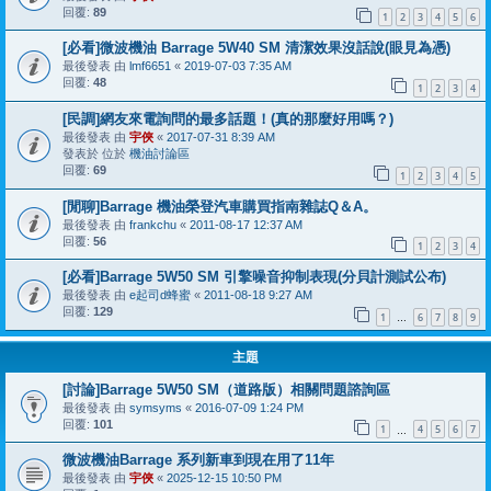
回覆:
89
1
2
3
4
5
6
[必看]微波機油 Barrage 5W40 SM 清潔效果沒話說(眼見為憑)
最後發表 由
lmf6651
«
2019-07-03 7:35 AM
回覆:
48
1
2
3
4
[民調]網友來電詢問的最多話題！(真的那麼好用嗎？)
最後發表 由
宇俠
«
2017-07-31 8:39 AM
發表於 位於
機油討論區
回覆:
69
1
2
3
4
5
[閒聊]Barrage 機油榮登汽車購買指南雜誌Q＆A。
最後發表 由
frankchu
«
2011-08-17 12:37 AM
回覆:
56
1
2
3
4
[必看]Barrage 5W50 SM 引擎噪音抑制表現(分貝計測試公布)
最後發表 由
e起司d蜂蜜
«
2011-08-18 9:27 AM
回覆:
129
1
6
7
8
9
…
主題
[討論]Barrage 5W50 SM（道路版）相關問題諮詢區
最後發表 由
symsyms
«
2016-07-09 1:24 PM
回覆:
101
1
4
5
6
7
…
微波機油Barrage 系列新車到現在用了11年
最後發表 由
宇俠
«
2025-12-15 10:50 PM