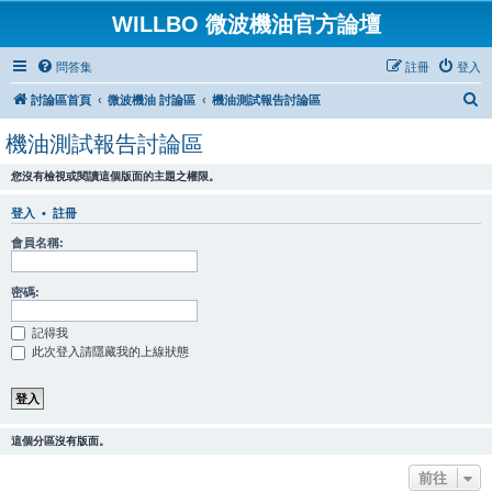
WILLBO 微波機油官方論壇
問答集
註冊
登入
搜
討論區首頁
微波機油 討論區
機油測試報告討論區
尋
機油測試報告討論區
您沒有檢視或閱讀這個版面的主題之權限。
登入
•
註冊
會員名稱:
密碼:
記得我
此次登入請隱藏我的上線狀態
這個分區沒有版面。
前往