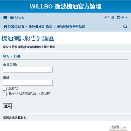
WILLBO 微波機油官方論壇
問答集
註冊
登入
搜
討論區首頁
微波機油 討論區
機油測試報告討論區
尋
機油測試報告討論區
您沒有檢視或閱讀這個版面的主題之權限。
登入
•
註冊
會員名稱:
密碼:
記得我
此次登入請隱藏我的上線狀態
這個分區沒有版面。
前往