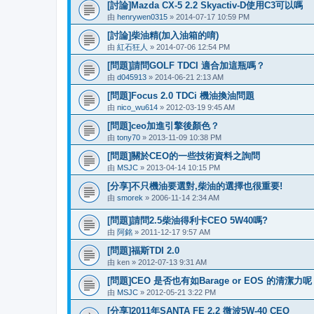
[討論]Mazda CX-5 2.2 Skyactiv-D使用C3可以嗎
由
henrywen0315
» 2014-07-17 10:59 PM
[討論]柴油精(加入油箱的唷)
由
紅石狂人
» 2014-07-06 12:54 PM
[問題]請問GOLF TDCI 適合加這瓶嗎？
由
d045913
» 2014-06-21 2:13 AM
[問題]Focus 2.0 TDCi 機油換油問題
由
nico_wu614
» 2012-03-19 9:45 AM
[問題]ceo加進引擎後顏色？
由
tony70
» 2013-11-09 10:38 PM
[問題]關於CEO的一些技術資料之詢問
由
MSJC
» 2013-04-14 10:15 PM
[分享]不只機油要選對,柴油的選擇也很重要!
由
smorek
» 2006-11-14 2:34 AM
[問題]請問2.5柴油得利卡CEO 5W40嗎?
由
阿銘
» 2011-12-17 9:57 AM
[問題]福斯TDI 2.0
由
ken
» 2012-07-13 9:31 AM
[問題]CEO 是否也有如Barage or EOS 的清潔力
由
MSJC
» 2012-05-21 3:22 PM
[分享]2011年SANTA FE 2.2 微波5W-40 CEO