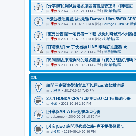
[分享]幫忙測試論壇各版區留言是否正常（回報區）
由
宇俠
» 2024-02-02 12:01 PM » 位於
機油討論區
**微波機油震撼推出最強 Barrage Ultra 5W30 SP/C2
由
宇俠
» 2024-01-11 6:39 PM » 位於
Barrage / Ultra SP
[重要公告]請一定要看一下喔,以免到時候找不到論
由
宇俠
» 2021-07-26 1:50 PM » 位於
機油討論區
[訂購機油] ★ 宇俠增加 LINE 即時訂油服務 ★
由
宇俠
» 2014-08-12 12:29 PM » 位於
新手報到區
[民調]網友來電詢問的最多話題！(真的那麼好用嗎？
由
宇俠
» 2006-11-29 10:32 PM » 位於
機油討論區
主題
請問三凌堅達柴油貨車可以用ceo這款機油嗎
由
北極熊
» 2017-11-24 7:48 PM
2014 HONDA CRV4代使用CEO C3-16 機油心得
由
小威
» 2021-10-14 2:39 PM
[分享]SANTA FE使用CEO心得
由
sabarose
» 2009-07-06 10:50 PM
[其它]CEO 詢問現代歸仁廠~竟不提供保固ㄟ
由
台G店
» 2015-08-10 10:36 PM