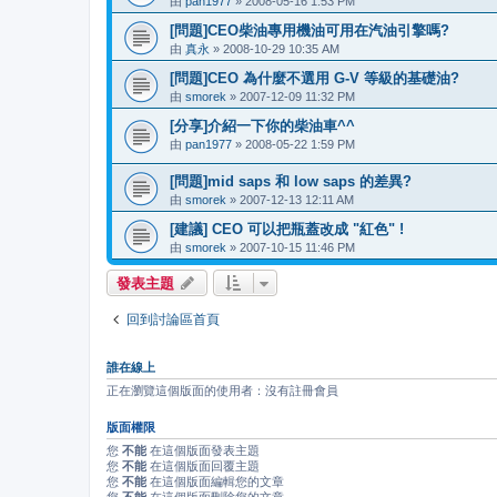
由
pan1977
» 2008-05-16 1:53 PM
[問題]CEO柴油專用機油可用在汽油引擎嗎?
由
真永
» 2008-10-29 10:35 AM
[問題]CEO 為什麼不選用 G-V 等級的基礎油?
由
smorek
» 2007-12-09 11:32 PM
[分享]介紹一下你的柴油車^^
由
pan1977
» 2008-05-22 1:59 PM
[問題]mid saps 和 low saps 的差異?
由
smorek
» 2007-12-13 12:11 AM
[建議] CEO 可以把瓶蓋改成 "紅色" !
由
smorek
» 2007-10-15 11:46 PM
發表主題
回到討論區首頁
誰在線上
正在瀏覽這個版面的使用者：沒有註冊會員
版面權限
您
不能
在這個版面發表主題
您
不能
在這個版面回覆主題
您
不能
在這個版面編輯您的文章
您
不能
在這個版面刪除您的文章