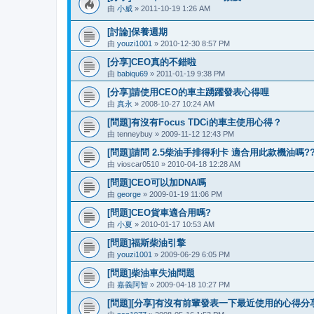
由
小威
» 2011-10-19 1:26 AM
[討論]保養週期
由
youzi1001
» 2010-12-30 8:57 PM
[分享]CEO真的不錯啦
由
babiqu69
» 2011-01-19 9:38 PM
[分享]請使用CEO的車主踴躍發表心得哩
由
真永
» 2008-10-27 10:24 AM
[問題]有沒有Focus TDCi的車主使用心得？
由
tenneybuy
» 2009-11-12 12:43 PM
[問題]請問 2.5柴油手排得利卡 適合用此款機油嗎?
由
vioscar0510
» 2010-04-18 12:28 AM
[問題]CEO可以加DNA嗎
由
george
» 2009-01-19 11:06 PM
[問題]CEO貨車適合用嗎?
由
小夏
» 2010-01-17 10:53 AM
[問題]福斯柴油引擎
由
youzi1001
» 2009-06-29 6:05 PM
[問題]柴油車失油問題
由
嘉義阿智
» 2009-04-18 10:27 PM
[問題][分享]有沒有前輩發表一下最近使用的心得分