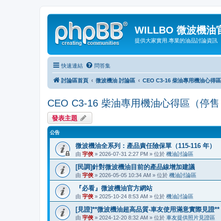
WILLBO 微波機
提供大家實用.專業的油品討論資訊
快速連結
問答集
討論區首頁
微波機油 討論區
CEO C3-16 柴油專用機油心得
CEO C3-16 柴油專用機油心得區（停
發表主題
公告
微波機油全系列：產品責任險保單（115-116 年）
由
宇俠
» 2026-07-31 2:27 PM » 位於
機油討論區
[民調]針對微波機油目前的產品線增加建議
由
宇俠
» 2026-05-05 10:34 AM » 位於
機油討論區
『必看』微波機油官方網站
由
宇俠
» 2025-10-24 8:53 AM » 位於
機油討論區
[見證]**微波機油超高品質-車友使用滿意實際見證**
由
宇俠
» 2024-12-20 8:32 AM » 位於
車友提供照片見證區