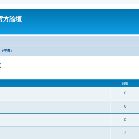
油官方論壇
區（停售）
售）
回覆
0
6
0
2