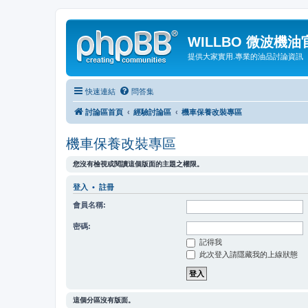
WILLBO 微波機
提供大家實用.專業的油品討論資訊
快速連結
問答集
討論區首頁
經驗討論區
機車保養改裝專區
機車保養改裝專區
您沒有檢視或閱讀這個版面的主題之權限。
登入
•
註冊
會員名稱:
密碼:
記得我
此次登入請隱藏我的上線狀態
這個分區沒有版面。