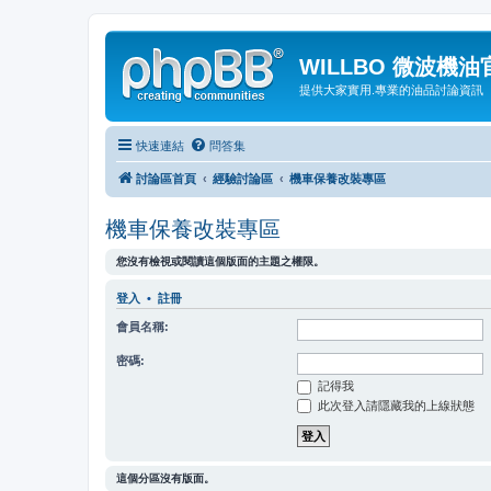
WILLBO 微波機
提供大家實用.專業的油品討論資訊
快速連結
問答集
討論區首頁
經驗討論區
機車保養改裝專區
機車保養改裝專區
您沒有檢視或閱讀這個版面的主題之權限。
登入
•
註冊
會員名稱:
密碼:
記得我
此次登入請隱藏我的上線狀態
這個分區沒有版面。