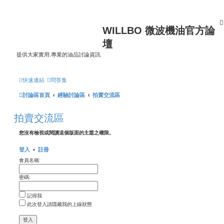
WILLBO 微波機油官方論
壇
提供大家實用.專業的油品討論資訊
快速連結
問答集
討論區首頁
經驗討論區
拍賣交流區
拍賣交流區
您沒有檢視或閱讀這個版面的主題之權限。
登入
•
註冊
會員名稱:
密碼:
記得我
此次登入請隱藏我的上線狀態