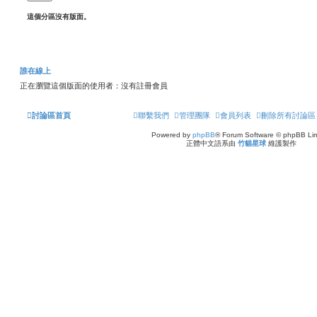
這個分區沒有版面。
誰在線上
正在瀏覽這個版面的使用者：沒有註冊會員
討論區首頁
聯繫我們
管理團隊
會員列表
刪除所有討論區 C
Powered by
phpBB
® Forum Software © phpBB Lim
正體中文語系由
竹貓星球
維護製作