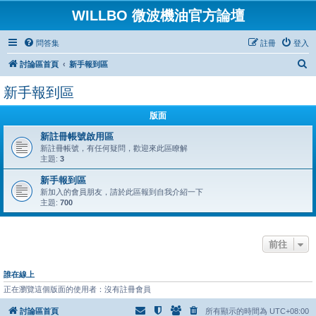
WILLBO 微波機油官方論壇
問答集
註冊
登入
搜
討論區首頁
新手報到區
尋
新手報到區
版面
新註冊帳號啟用區
新註冊帳號，有任何疑問，歡迎來此區瞭解
主題:
3
新手報到區
新加入的會員朋友，請於此區報到自我介紹一下
主題:
700
前往
誰在線上
正在瀏覽這個版面的使用者：沒有註冊會員
討論區首頁
所有顯示的時間為
UTC+08:00