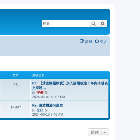
搜尋
進階搜尋
註冊
登入
文章
最後發表
Re: 【清查幽靈帳號】加入論壇後逾 1 年內未發表
96
文章將…
由
宇俠
檢
2024-05-01 10:07 PM
視
最
Re: 微波機油何處買
後
14907
由
空白
檢
發
2024-08-18 7:46 AM
視
表
最
後
發
前往
表