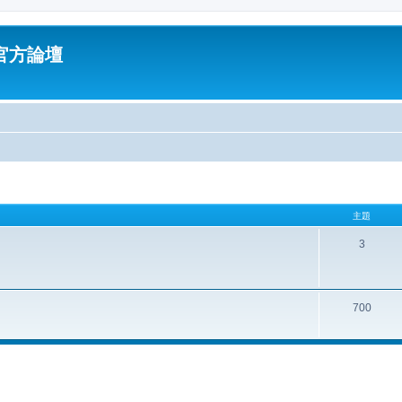
油官方論壇
主題
3
700