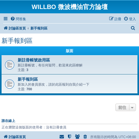
WILLBO 微波機油官方論壇
問答集
註冊
登入
搜
討論區首頁
新手報到區
尋
新手報到區
版面
新註冊帳號啟用區
新註冊帳號，有任何疑問，歡迎來此區瞭解
主題:
3
新手報到區
新加入的會員朋友，請於此區報到自我介紹一下
主題:
700
前往
誰在線上
正在瀏覽這個版面的使用者：沒有註冊會員
討論區首頁
所有顯示的時間為
UTC+08:00