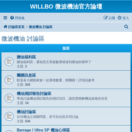
WILLBO 微波機油官方論壇
問答集
註冊
登入
搜
討論區首頁
微波機油 討論區
尋
微波機油 討論區
版面
贈油福利區
贈油福利區，通知您文章篇數累積達到贈油的標準了
主題:
3
團購訊息區
歡迎各大網路家族一起累積數量，辦團購！詳情請參考
主題:
925
機油測試報告討論區
專為討論機油測試報告的測試項目，讓您更瞭解機油規格的含意
主題:
16
機油討論區
任何機油之相關問題，皆可於此區共同討論
主題:
636
Barrage / Ultra SP 機油心得區