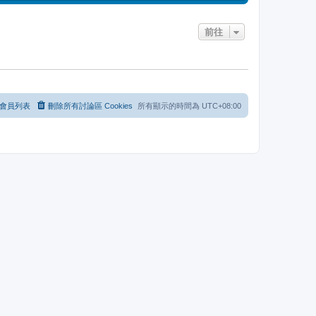
表
後
發
前往
表
會員列表
刪除所有討論區 Cookies
所有顯示的時間為
UTC+08:00