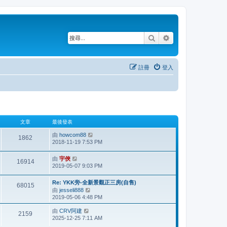
搜尋
進階搜尋
註冊
登入
文章
最後發表
由
howcom88
檢
1862
2018-11-19 7:53 PM
視
最
後
由
宇俠
檢
16914
發
2019-05-07 9:03 PM
視
表
最
後
Re: YKK旁-全新景觀正三房(自售)
68015
發
由
jesseli888
檢
表
2019-05-06 4:48 PM
視
最
由
CRV阿建
檢
後
2159
2025-12-25 7:11 AM
視
發
最