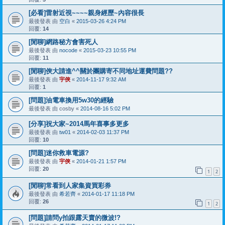
[必看]雷射近視~~~~親身經歷~內容很長
最後發表 由
空白
«
2015-03-26 4:24 PM
回覆:
14
[閒聊]網路秘方會害死人
最後發表 由
nocode
«
2015-03-23 10:55 PM
回覆:
11
[閒聊]俠大請進^^關於團購寄不同地址運費問題??
最後發表 由
宇俠
«
2014-11-17 9:32 AM
回覆:
1
[問題]油電車換用5w30的經驗
最後發表 由
cosby
«
2014-08-16 5:02 PM
[分享]祝大家~2014馬年喜事多更多
最後發表 由
tw01
«
2014-02-03 11:37 PM
回覆:
10
[問題]迷你救車電源?
最後發表 由
宇俠
«
2014-01-21 1:57 PM
回覆:
20
1
2
[閒聊]常看到人家集資買彩券
最後發表 由
希若齊
«
2014-01-17 11:18 PM
回覆:
26
1
2
[問題]請問y拍跟露天賣的微波!?