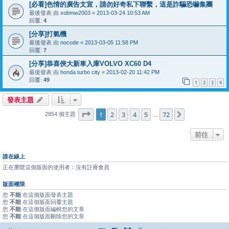
[必看]色情的廣告文宣，請勿好奇私下聯繫，這是詐騙恐嚇集團
最後發表 由
xobmw2003
«
2013-03-24 10:53 AM
回覆:
4
[分享]打氣機
最後發表 由
nocode
«
2013-03-05 11:58 PM
回覆:
7
[分享]恭喜俠大新車入庫VOLVO XC60 D4
最後發表 由
honda turbo city
«
2013-02-20 11:42 PM
回覆:
49
1
2
3
4
發表主題
第
1
頁 (共
72
頁)
1
2
3
4
5
72
下一頁
2854 個主題
…
前往
誰在線上
正在瀏覽這個版面的使用者：沒有註冊會員
版面權限
您
不能
在這個版面發表主題
您
不能
在這個版面回覆主題
您
不能
在這個版面編輯您的文章
您
不能
在這個版面刪除您的文章