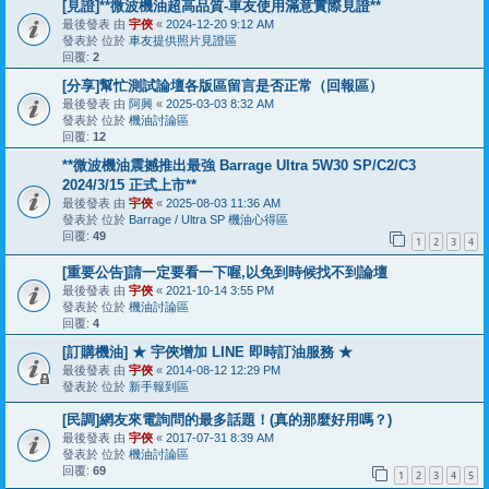
[見證]**微波機油超高品質-車友使用滿意實際見證**
最後發表 由
宇俠
«
2024-12-20 9:12 AM
發表於 位於
車友提供照片見證區
回覆:
2
[分享]幫忙測試論壇各版區留言是否正常（回報區）
最後發表 由
阿興
«
2025-03-03 8:32 AM
發表於 位於
機油討論區
回覆:
12
**微波機油震撼推出最強 Barrage Ultra 5W30 SP/C2/C3
2024/3/15 正式上市**
最後發表 由
宇俠
«
2025-08-03 11:36 AM
發表於 位於
Barrage / Ultra SP 機油心得區
回覆:
49
1
2
3
4
[重要公告]請一定要看一下喔,以免到時候找不到論壇
最後發表 由
宇俠
«
2021-10-14 3:55 PM
發表於 位於
機油討論區
回覆:
4
[訂購機油] ★ 宇俠增加 LINE 即時訂油服務 ★
最後發表 由
宇俠
«
2014-08-12 12:29 PM
發表於 位於
新手報到區
[民調]網友來電詢問的最多話題！(真的那麼好用嗎？)
最後發表 由
宇俠
«
2017-07-31 8:39 AM
發表於 位於
機油討論區
回覆:
69
1
2
3
4
5