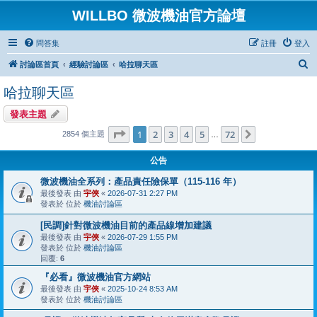
WILLBO 微波機油官方論壇
問答集
註冊
登入
搜
討論區首頁
經驗討論區
哈拉聊天區
尋
哈拉聊天區
發表主題
第
1
頁 (共
72
頁)
1
2
3
4
5
72
下一頁
2854 個主題
…
公告
微波機油全系列：產品責任險保單（115-116 年）
最後發表 由
宇俠
«
2026-07-31 2:27 PM
發表於 位於
機油討論區
[民調]針對微波機油目前的產品線增加建議
最後發表 由
宇俠
«
2026-07-29 1:55 PM
發表於 位於
機油討論區
回覆:
6
『必看』微波機油官方網站
最後發表 由
宇俠
«
2025-10-24 8:53 AM
發表於 位於
機油討論區