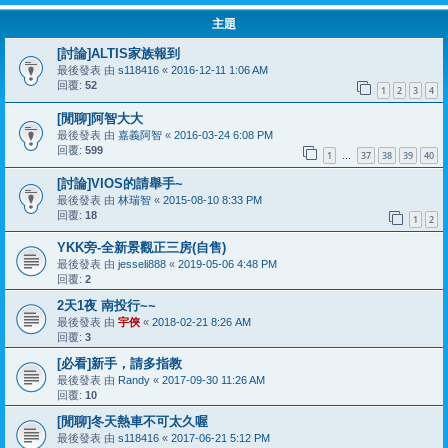
主題
[討論]ALTIS家族報到
最後發表 由
s118416
«
2016-12-11 1:06 AM
回覆:
52
1
2
3
4
[閒聊]阿智大大
最後發表 由
嘉義阿智
«
2016-03-24 6:08 PM
回覆:
599
1
37
38
39
40
…
[討論]VIOS的請舉手~
最後發表 由
林瑞智
«
2015-08-10 8:33 PM
回覆:
18
1
2
YKK旁-全新景觀正三房(自售)
最後發表 由
jesseli888
«
2019-05-06 4:48 PM
回覆:
2
2天1夜 南投行~~
最後發表 由
宇俠
«
2018-02-21 8:26 AM
回覆:
3
[必看]新手，請多指教
最後發表 由
Randy
«
2017-09-30 11:26 AM
回覆:
10
[閒聊]冬天熱車不可太久喔
最後發表 由
s118416
«
2017-06-21 5:12 PM