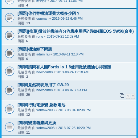
最後發表 由
希若齊
«
2014-01-17 11:03 PM
回覆:
4
[問題]你們寄機油運費大概多少阿？
最後發表 由
cpuman
«
2013-09-22 6:46 PM
回覆:
13
[問題][推薦]微波的機油有分汽機車用嗎?另徵4瓶EOS 5W50(台南)
最後發表 由
rong
«
2013-09-21 12:32 AM
回覆:
6
[問題]機油卸下問題
最後發表 由
adam_liu
«
2013-09-11 3:18 PM
回覆:
6
[閒聊]請問有人開Fortis io 1.8使用微波機油心得謝謝
最後發表 由
howcom88
«
2013-08-24 12:18 AM
回覆:
3
[閒聊]竟然我表弟用了 0W-20
最後發表 由
howcom88
«
2013-08-07 7:53 PM
回覆:
20
1
2
[閒聊]行動電源變.急救電池
最後發表 由
xobmw2003
«
2013-08-04 10:38 PM
回覆:
12
[閒聊]變速箱濾網更換
最後發表 由
xobmw2003
«
2013-07-25 10:20 PM
回覆:
11