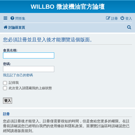
WILLBO 微波機油官方論壇
問答集
註冊
登入
搜
討論區首頁
尋
您必須註冊並且登入後才能瀏覽這個版面。
會員名稱:
密碼:
我忘記了自己的密碼
記得我
此次登入請隱藏我的上線狀態
註冊
您必須註冊後才能登入。註冊僅需要很短的時間，但是會給您更多的權限。在註
冊前請確認您已經明白我們的使用條款和隱私政策。當瀏覽討論區時請確認您已
經閱讀過版面規則。