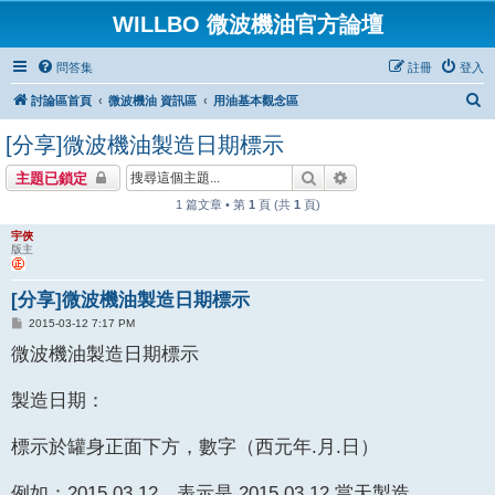
WILLBO 微波機油官方論壇
問答集
註冊
登入
搜
討論區首頁
微波機油 資訊區
用油基本觀念區
尋
[分享]微波機油製造日期標示
搜尋
進階搜尋
主題已鎖定
1 篇文章 • 第
1
頁 (共
1
頁)
宇俠
版主
[分享]微波機油製造日期標示
文
2015-03-12 7:17 PM
章
微波機油製造日期標示
製造日期：
標示於罐身正面下方，數字（西元年.月.日）
例如：2015.03.12，表示是 2015.03.12 當天製造