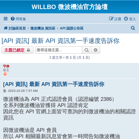
WILLBO 微波機油官方論壇
問答集
註冊
登入
搜
討論區首頁
微波機油 資訊區
API 認證公告區
尋
[API 資訊] 最新 API 資訊第一手速度告訴你
搜尋
進階搜尋
主題已鎖定
3 篇文章 • 第
1
頁 (共
1
頁)
宇俠
版主
[API 資訊] 最新 API 資訊第一手速度告訴你
文
2023-10-28 7:57 AM
章
微波機油為 API 正式認證會員（認證編號 2386）
全系列微波機油皆獲得 API 認證肯定
因此您在 API 官網上面皆可查詢的到微波機油的相關認證
資訊
因微波機油是 API 會員
所以 API 相關最新訊息皆會第一時間告知微波機油