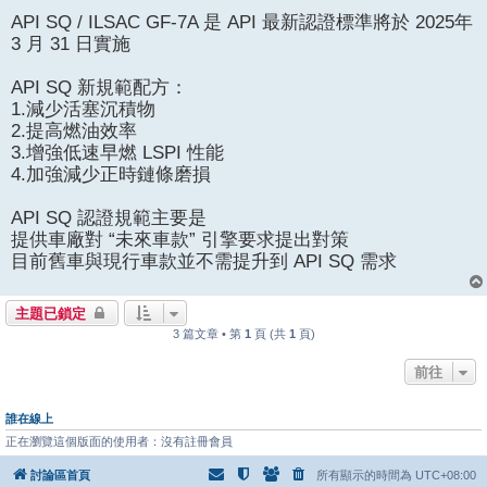
章
API SQ / ILSAC GF-7A 是 API 最新認證標準將於 2025年
3 月 31 日實施
API SQ 新規範配方：
1.減少活塞沉積物
2.提高燃油效率
3.增強低速早燃 LSPI 性能
4.加強減少正時鏈條磨損
API SQ 認證規範主要是
提供車廠對 “未來車款” 引擎要求提出對策
目前舊車與現行車款並不需提升到 API SQ 需求
主題已鎖定
3 篇文章 • 第
1
頁 (共
1
頁)
前往
誰在線上
正在瀏覽這個版面的使用者：沒有註冊會員
討論區首頁
所有顯示的時間為
UTC+08:00